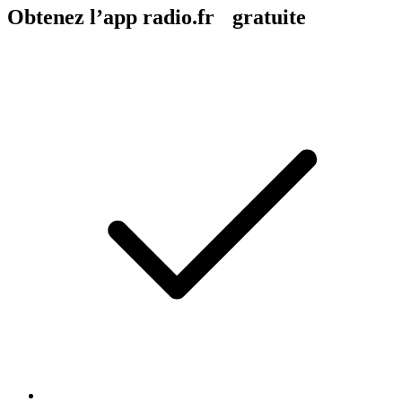
Obtenez l’app radio.fr gratuite