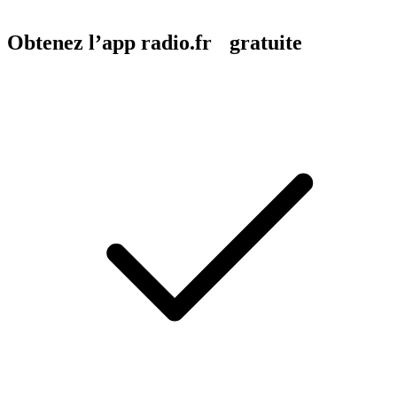
Obtenez l’app radio.fr gratuite