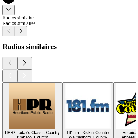
Radios similaires
Radios similaires
Radios similaires
HPR2 Today's Classic Country
181.fm - Kickin' Country
America'
Branson, Country
Waynesboro, Country
Années 9