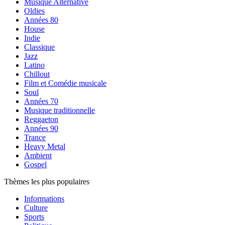
Musique Alternative
Oldies
Années 80
House
Indie
Classique
Jazz
Latino
Chillout
Film et Comédie musicale
Soul
Années 70
Musique traditionnelle
Reggaeton
Années 90
Trance
Heavy Metal
Ambient
Gospel
Thèmes les plus populaires
Informations
Culture
Sports