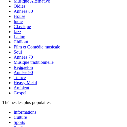
Musique Alternative
Oldies
Années 80
House
Indie
Classique
Jazz
Latino
Chillout
Film et Comédie musicale
Soul
Années 70
Musique traditionnelle
Reggaeton
Années 90
Trance
Heavy Metal
Ambient
Gospel
Thèmes les plus populaires
Informations
Culture
Sports