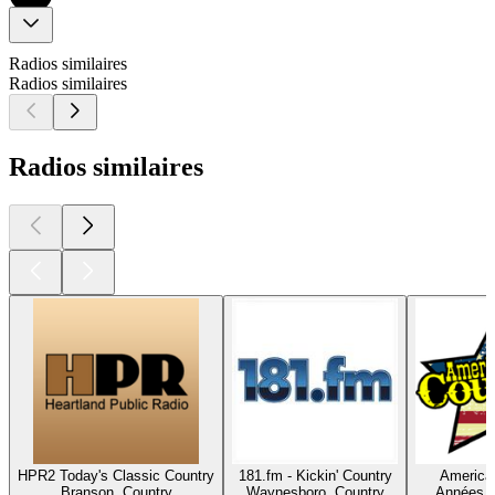
Radios similaires
Radios similaires
Radios similaires
HPR2 Today's Classic Country
181.fm - Kickin' Country
America'
Branson, Country
Waynesboro, Country
Années 9