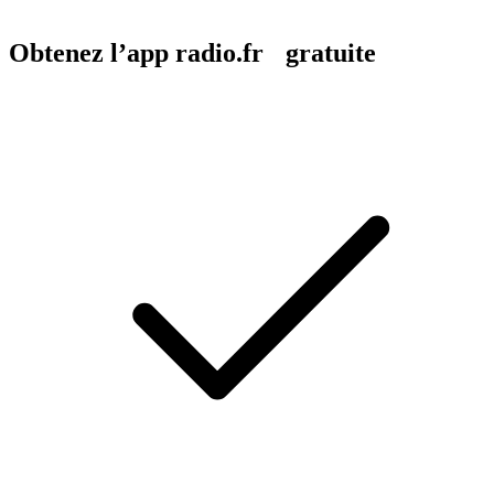
Obtenez l’app radio.fr gratuite