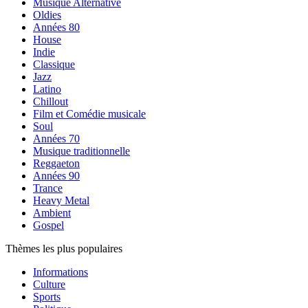
Musique Alternative
Oldies
Années 80
House
Indie
Classique
Jazz
Latino
Chillout
Film et Comédie musicale
Soul
Années 70
Musique traditionnelle
Reggaeton
Années 90
Trance
Heavy Metal
Ambient
Gospel
Thèmes les plus populaires
Informations
Culture
Sports