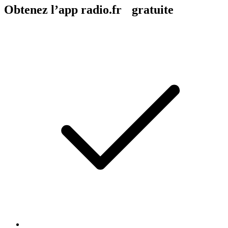
Obtenez l’app radio.fr gratuite