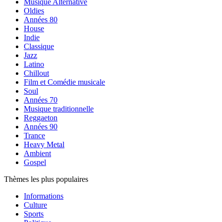
Musique Alternative
Oldies
Années 80
House
Indie
Classique
Jazz
Latino
Chillout
Film et Comédie musicale
Soul
Années 70
Musique traditionnelle
Reggaeton
Années 90
Trance
Heavy Metal
Ambient
Gospel
Thèmes les plus populaires
Informations
Culture
Sports