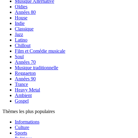
Musique Alternative
Oldies
Années 80
House
Indie
Classique
Jazz
Latino
Chillout
Film et Comédie musicale
Soul
Années 70
Musique traditionnelle
Reggaeton
Années 90
Trance
Heavy Metal
Ambient
Gospel
Thèmes les plus populaires
Informations
Culture
Sports