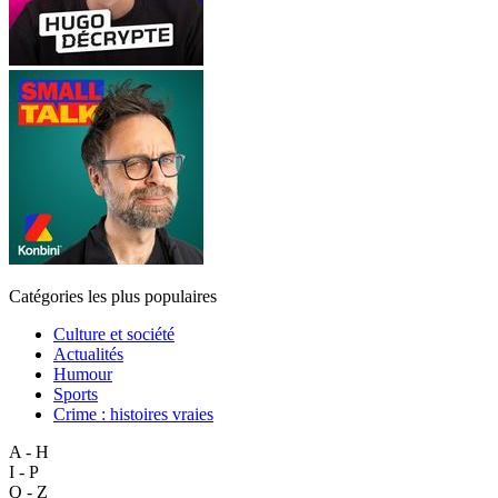
Catégories les plus populaires
Culture et société
Actualités
Humour
Sports
Crime : histoires vraies
A - H
I - P
Q - Z