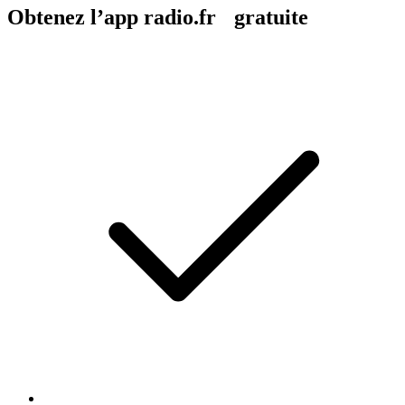
Obtenez l’app radio.fr gratuite