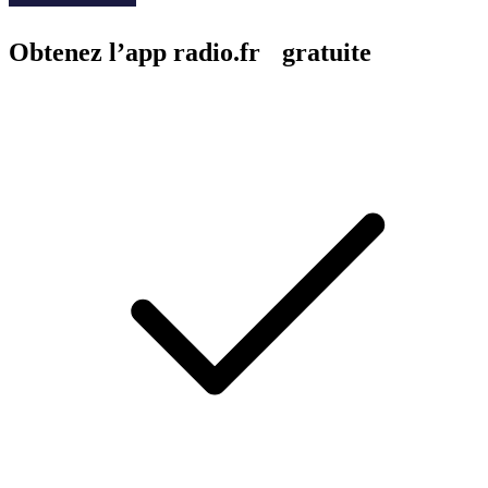
Obtenez l’app radio.fr gratuite