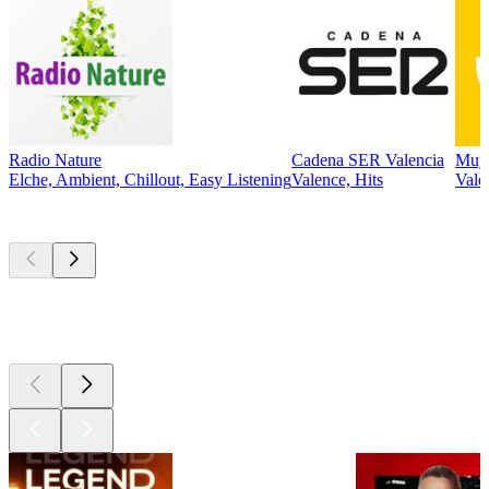
Radio Nature
Cadena SER Valencia
Muy 
Elche, Ambient, Chillout, Easy Listening
Valence, Hits
Vale
Les meilleurs
podcasts
Les meilleurs
podcasts
Les meilleurs
podcasts