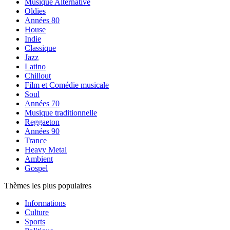
Musique Alternative
Oldies
Années 80
House
Indie
Classique
Jazz
Latino
Chillout
Film et Comédie musicale
Soul
Années 70
Musique traditionnelle
Reggaeton
Années 90
Trance
Heavy Metal
Ambient
Gospel
Thèmes les plus populaires
Informations
Culture
Sports