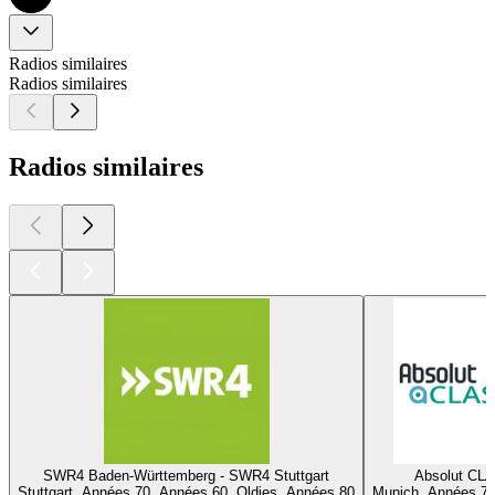
Radios similaires
Radios similaires
Radios similaires
SWR4 Baden-Württemberg - SWR4 Stuttgart
Absolut CL
Stuttgart, Années 70, Années 60, Oldies, Années 80
Munich, Années 70