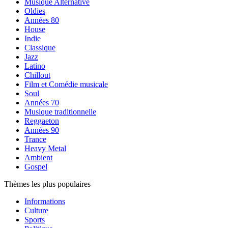
Musique Alternative
Oldies
Années 80
House
Indie
Classique
Jazz
Latino
Chillout
Film et Comédie musicale
Soul
Années 70
Musique traditionnelle
Reggaeton
Années 90
Trance
Heavy Metal
Ambient
Gospel
Thèmes les plus populaires
Informations
Culture
Sports