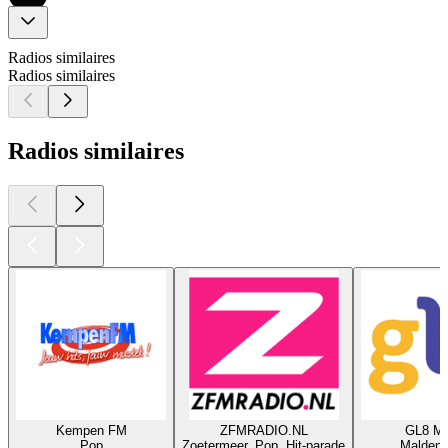
Radios similaires
Radios similaires
Radios similaires
Kempen FM
ZFMRADIO.NL
GL8 Me
Pop
Zoetermeer, Pop, Hit-parade
Malden,