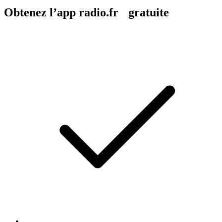
Obtenez l’app radio.fr gratuite