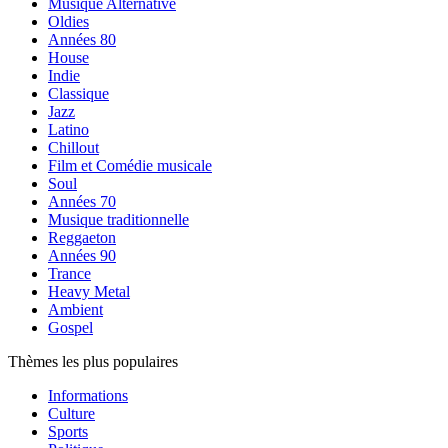
Musique Alternative
Oldies
Années 80
House
Indie
Classique
Jazz
Latino
Chillout
Film et Comédie musicale
Soul
Années 70
Musique traditionnelle
Reggaeton
Années 90
Trance
Heavy Metal
Ambient
Gospel
Thèmes les plus populaires
Informations
Culture
Sports