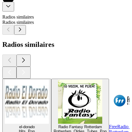
Radios similaires
Radios similaires
Radios similaires
FreeRadio 
el-dorado
Radio Fantasy Rotterdam
Hits, Pop
Rotterdam, Oldies, Tubes, Pop
Rotterdam, 