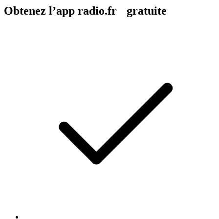
Obtenez l’app radio.fr gratuite