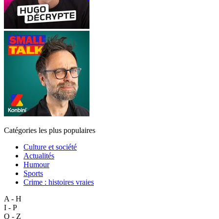
Catégories les plus populaires
Culture et société
Actualités
Humour
Sports
Crime : histoires vraies
A - H
I - P
Q - Z