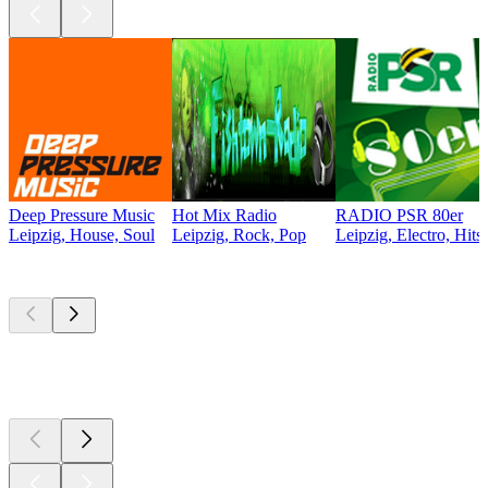
Deep Pressure Music
Hot Mix Radio
RADIO PSR 80er
Leipzig, House, Soul
Leipzig, Rock, Pop
Leipzig, Electro, Hit
Les meilleurs
podcasts
Les meilleurs
podcasts
Les meilleurs
podcasts