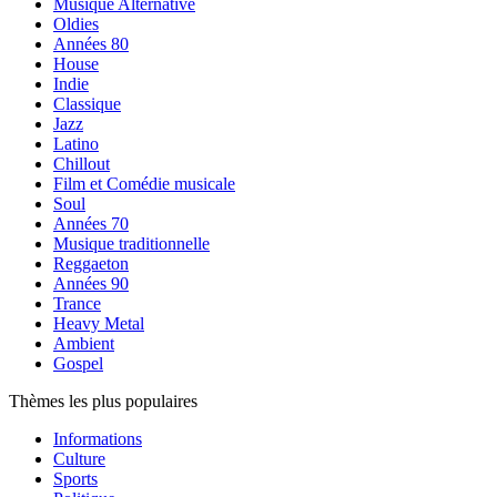
Musique Alternative
Oldies
Années 80
House
Indie
Classique
Jazz
Latino
Chillout
Film et Comédie musicale
Soul
Années 70
Musique traditionnelle
Reggaeton
Années 90
Trance
Heavy Metal
Ambient
Gospel
Thèmes les plus populaires
Informations
Culture
Sports