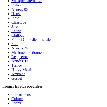
Musique Alternative
Oldies
Années 80
House
Indie
Classique
Jazz
Latino
Chillout
Film et Comédie musicale
Soul
Années 70
Musique traditionnelle
Reggaeton
Années 90
Trance
Heavy Metal
Ambient
Gospel
Thèmes les plus populaires
Informations
Culture
Sports