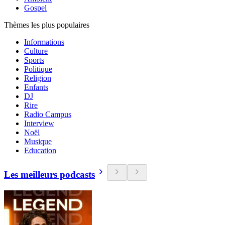
Gospel
Thèmes les plus populaires
Informations
Culture
Sports
Politique
Religion
Enfants
DJ
Rire
Radio Campus
Interview
Noël
Musique
Education
Les meilleurs podcasts