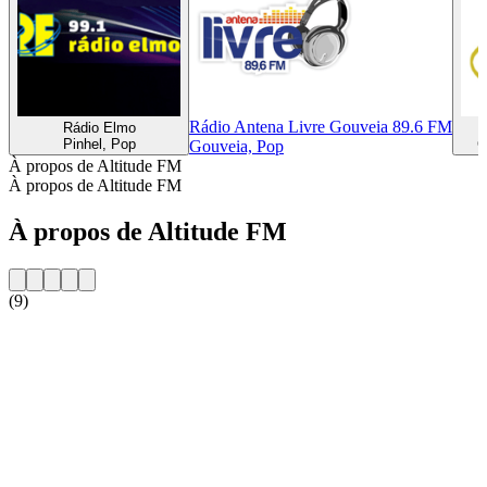
Rádio Antena Livre Gouveia 89.6 FM
Rádio Elmo
R
Pinhel, Pop
C
Gouveia, Pop
À propos de Altitude FM
À propos de Altitude FM
À propos de Altitude FM
(9)
Site web de la radio