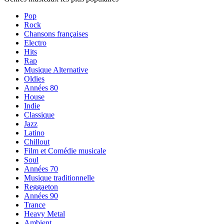
Pop
Rock
Chansons françaises
Electro
Hits
Rap
Musique Alternative
Oldies
Années 80
House
Indie
Classique
Jazz
Latino
Chillout
Film et Comédie musicale
Soul
Années 70
Musique traditionnelle
Reggaeton
Années 90
Trance
Heavy Metal
Ambient