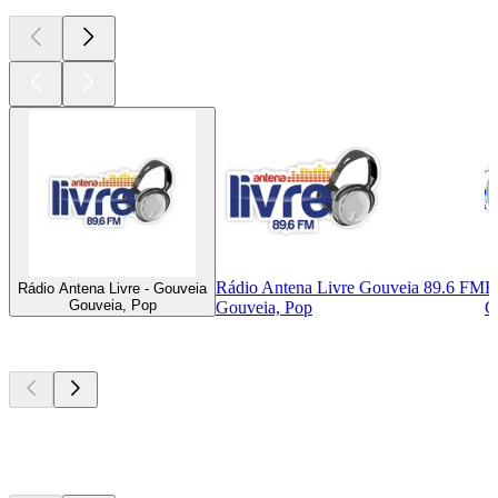
Rádio Antena Livre Gouveia 89.6 FM
R
Rádio Antena Livre - Gouveia
Gouveia, Pop
Gouveia, Pop
G
Les meilleurs
podcasts
Les meilleurs
podcasts
Les meilleurs
podcasts