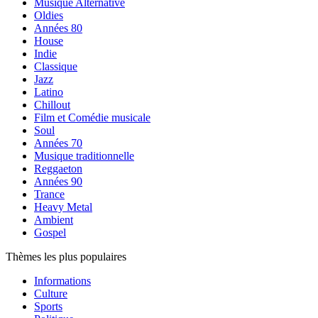
Musique Alternative
Oldies
Années 80
House
Indie
Classique
Jazz
Latino
Chillout
Film et Comédie musicale
Soul
Années 70
Musique traditionnelle
Reggaeton
Années 90
Trance
Heavy Metal
Ambient
Gospel
Thèmes les plus populaires
Informations
Culture
Sports