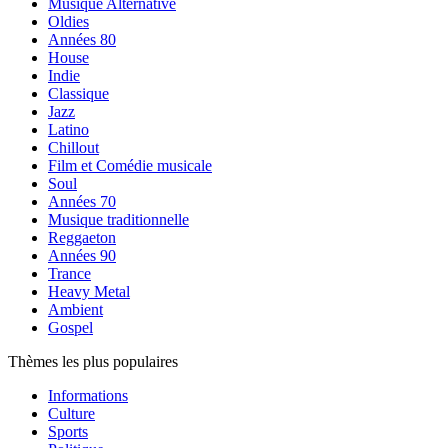
Musique Alternative
Oldies
Années 80
House
Indie
Classique
Jazz
Latino
Chillout
Film et Comédie musicale
Soul
Années 70
Musique traditionnelle
Reggaeton
Années 90
Trance
Heavy Metal
Ambient
Gospel
Thèmes les plus populaires
Informations
Culture
Sports