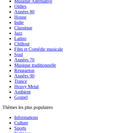
Musique Alternative
Oldies
Années 80
House
Indie
Classique
Jazz
Latino
Chillout
Film et Comédie musicale
Soul
Années 70
Musique traditionnelle
Reggaeton
Années 90
Trance
Heavy Metal
Ambient
Gospel
Thèmes les plus populaires
Informations
Culture
Sports