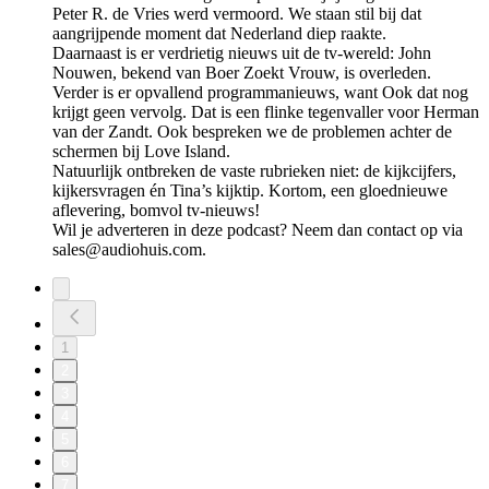
Peter R. de Vries werd vermoord. We staan stil bij dat
aangrijpende moment dat Nederland diep raakte.
Daarnaast is er verdrietig nieuws uit de tv-wereld: John
Nouwen, bekend van Boer Zoekt Vrouw, is overleden.
Verder is er opvallend programmanieuws, want Ook dat nog
krijgt geen vervolg. Dat is een flinke tegenvaller voor Herman
van der Zandt. Ook bespreken we de problemen achter de
schermen bij Love Island.
Natuurlijk ontbreken de vaste rubrieken niet: de kijkcijfers,
kijkersvragen én Tina’s kijktip. Kortom, een gloednieuwe
aflevering, bomvol tv-nieuws!
Wil je adverteren in deze podcast? Neem dan contact op via
sales@audiohuis.com.
1
2
3
4
5
6
7