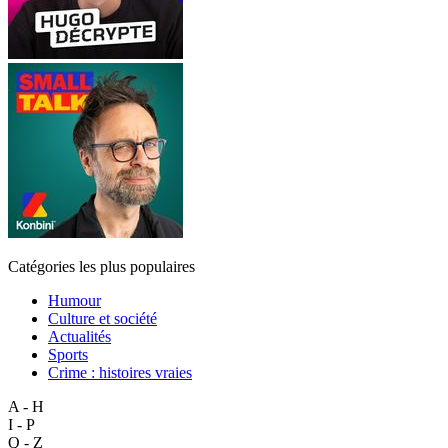
Catégories les plus populaires
Humour
Culture et société
Actualités
Sports
Crime : histoires vraies
A - H
I - P
Q - Z