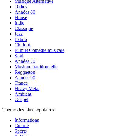
Musique Alternative
Oldies
Années 80
House
Indie
Classique
Jazz
Latino
Chillout
Film et Comédie musicale
Soul
Années 70
Musique traditionnelle
Reggaeton
Années 90
Trance
Heavy Metal
Ambient
Gospel
Thèmes les plus populaires
Informations
Culture
Sports