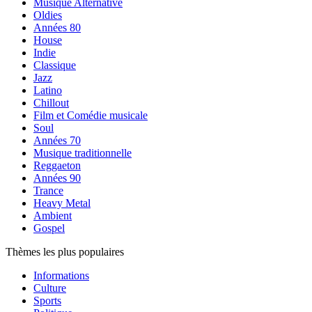
Musique Alternative
Oldies
Années 80
House
Indie
Classique
Jazz
Latino
Chillout
Film et Comédie musicale
Soul
Années 70
Musique traditionnelle
Reggaeton
Années 90
Trance
Heavy Metal
Ambient
Gospel
Thèmes les plus populaires
Informations
Culture
Sports