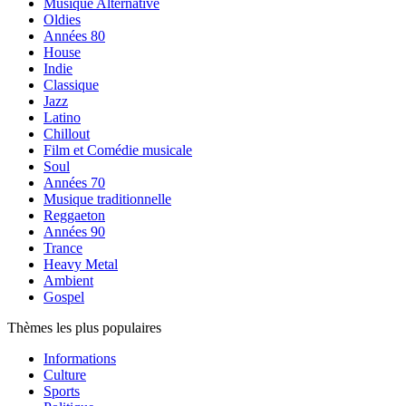
Musique Alternative
Oldies
Années 80
House
Indie
Classique
Jazz
Latino
Chillout
Film et Comédie musicale
Soul
Années 70
Musique traditionnelle
Reggaeton
Années 90
Trance
Heavy Metal
Ambient
Gospel
Thèmes les plus populaires
Informations
Culture
Sports