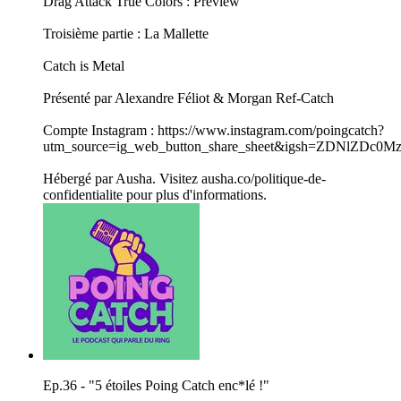
Drag Attack True Colors : Preview
Troisième partie : La Mallette
Catch is Metal
Présenté par Alexandre Féliot & Morgan Ref-Catch
Compte Instagram : https://www.instagram.com/poingcatch?
utm_source=ig_web_button_share_sheet&igsh=ZDNlZDc0
Hébergé par Ausha. Visitez ausha.co/politique-de-
confidentialite pour plus d'informations.
Ep.36 - "5 étoiles Poing Catch enc*lé !"