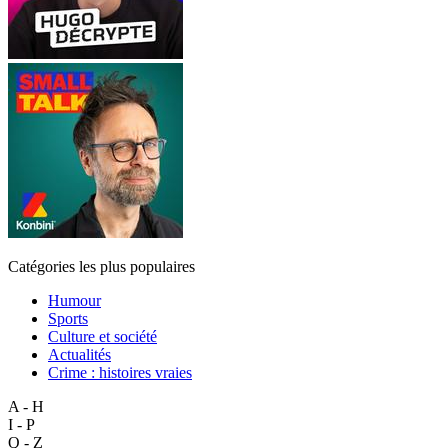
Catégories les plus populaires
Humour
Sports
Culture et société
Actualités
Crime : histoires vraies
A - H
I - P
Q - Z