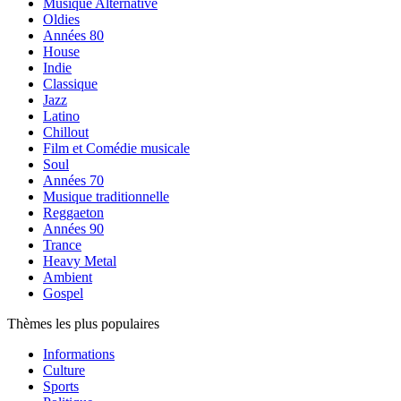
Musique Alternative
Oldies
Années 80
House
Indie
Classique
Jazz
Latino
Chillout
Film et Comédie musicale
Soul
Années 70
Musique traditionnelle
Reggaeton
Années 90
Trance
Heavy Metal
Ambient
Gospel
Thèmes les plus populaires
Informations
Culture
Sports