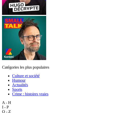
Catégories les plus populaires
Culture et société
Humour
Actualités
Sports
Crime : histoires vraies
A - H
I - P
Q - Z