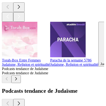
Torah-Box Entre Femmes
Paracha de la semaine 5786
Juda
Judaïsme, Religion et spiritualité
Judaïsme, Religion et spiritualité
Podcasts tendance de Judaïsme
Podcasts tendance de Judaïsme
Podcasts tendance de Judaïsme