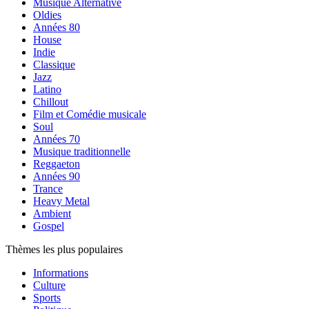
Musique Alternative
Oldies
Années 80
House
Indie
Classique
Jazz
Latino
Chillout
Film et Comédie musicale
Soul
Années 70
Musique traditionnelle
Reggaeton
Années 90
Trance
Heavy Metal
Ambient
Gospel
Thèmes les plus populaires
Informations
Culture
Sports