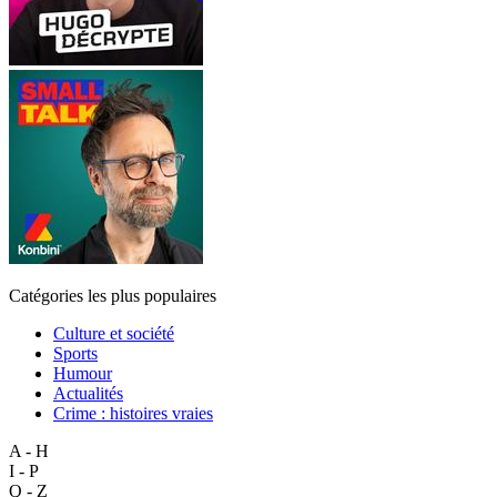
Catégories les plus populaires
Culture et société
Sports
Humour
Actualités
Crime : histoires vraies
A - H
I - P
Q - Z