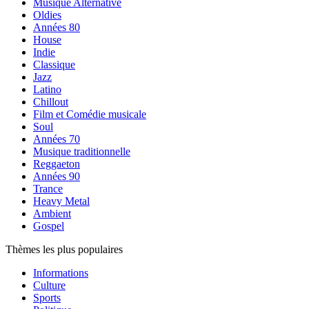
Musique Alternative
Oldies
Années 80
House
Indie
Classique
Jazz
Latino
Chillout
Film et Comédie musicale
Soul
Années 70
Musique traditionnelle
Reggaeton
Années 90
Trance
Heavy Metal
Ambient
Gospel
Thèmes les plus populaires
Informations
Culture
Sports