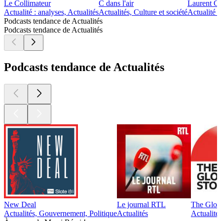
Le Collimateur
C dans l'air
Laurent G
Actualité : analyses, Actualités
Actualités, Culture et société
Actualité 
Podcasts tendance de Actualités
Podcasts tendance de Actualités
Podcasts tendance de Actualités
New Deal
Le journal RTL
The Glob
Actualités, Gouvernement, Politique
Actualités
Actualité