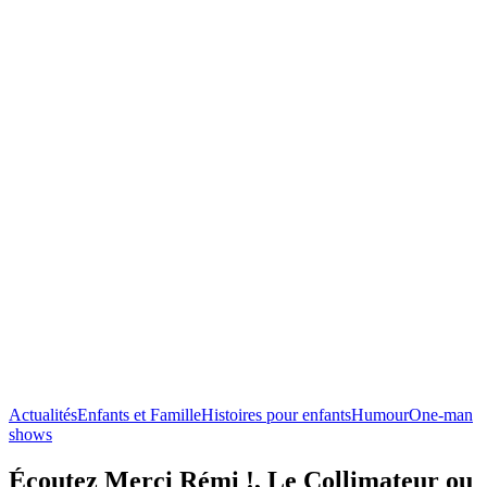
Actualités
Enfants et Famille
Histoires pour enfants
Humour
One-man
shows
Écoutez Merci Rémi !, Le Collimateur ou