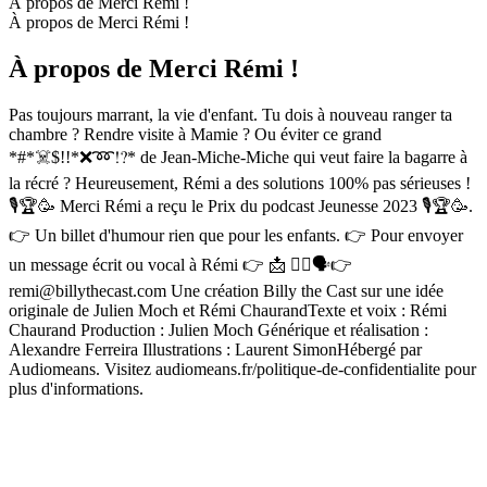
À propos de Merci Rémi !
À propos de Merci Rémi !
À propos de Merci Rémi !
Pas toujours marrant, la vie d'enfant. Tu dois à nouveau ranger ta
chambre ? Rendre visite à Mamie ? Ou éviter ce grand
*#*☠️$!!*❌➿⁉️* de Jean-Miche-Miche qui veut faire la bagarre à
la récré ? Heureusement, Rémi a des solutions 100% pas sérieuses !
🎙🏆🥳 Merci Rémi a reçu le Prix du podcast Jeunesse 2023 🎙🏆🥳.
👉 Un billet d'humour rien que pour les enfants. 👉 Pour envoyer
un message écrit ou vocal à Rémi 👉 📩 ✍🏻🗣👉
remi@billythecast.com Une création Billy the Cast sur une idée
originale de Julien Moch et Rémi ChaurandTexte et voix : Rémi
Chaurand Production : Julien Moch Générique et réalisation :
Alexandre Ferreira Illustrations : Laurent SimonHébergé par
Audiomeans. Visitez audiomeans.fr/politique-de-confidentialite pour
plus d'informations.
Site web du podcast