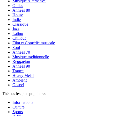
Musique Alternative
Oldies
Années 80
House
Indie
Classique
Jazz
Latino
Chillout
Film et Comédie musicale
Soul
Années 70
Musique traditionnelle
Reggaeton
Années 90
Trance
Heavy Metal
Ambient
Gospel
Thèmes les plus populaires
Informations
Culture
Sports