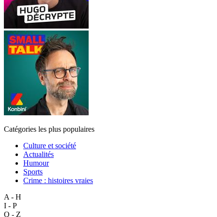
Catégories les plus populaires
Culture et société
Actualités
Humour
Sports
Crime : histoires vraies
A - H
I - P
Q - Z