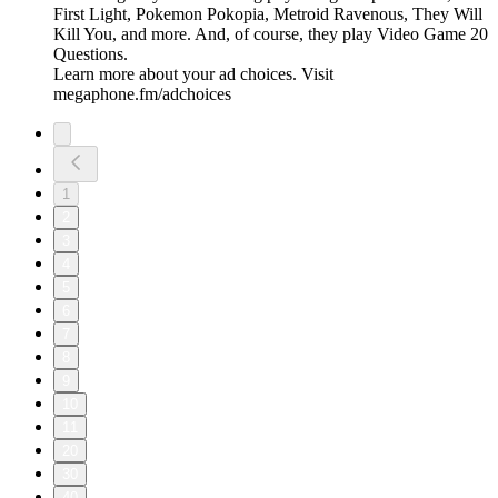
First Light, Pokemon Pokopia, Metroid Ravenous, They Will
Kill You, and more. And, of course, they play Video Game 20
Questions.
Learn more about your ad choices. Visit
megaphone.fm/adchoices
1
2
3
4
5
6
7
8
9
10
11
20
30
40