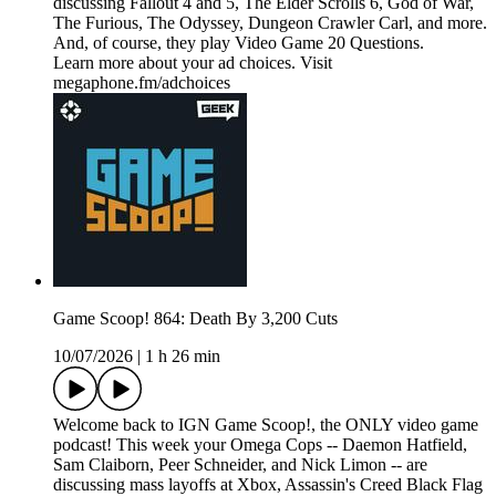
discussing Fallout 4 and 5, The Elder Scrolls 6, God of War,
The Furious, The Odyssey, Dungeon Crawler Carl, and more.
And, of course, they play Video Game 20 Questions.
Learn more about your ad choices. Visit
megaphone.fm/adchoices
Game Scoop! 864: Death By 3,200 Cuts
10/07/2026
|
1 h 26 min
Welcome back to IGN Game Scoop!, the ONLY video game
podcast! This week your Omega Cops -- Daemon Hatfield,
Sam Claiborn, Peer Schneider, and Nick Limon -- are
discussing mass layoffs at Xbox, Assassin's Creed Black Flag