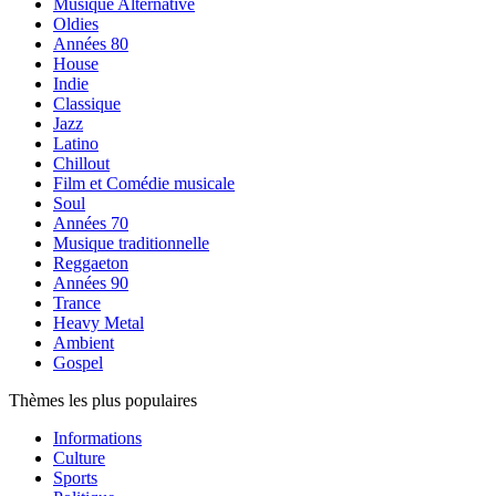
Musique Alternative
Oldies
Années 80
House
Indie
Classique
Jazz
Latino
Chillout
Film et Comédie musicale
Soul
Années 70
Musique traditionnelle
Reggaeton
Années 90
Trance
Heavy Metal
Ambient
Gospel
Thèmes les plus populaires
Informations
Culture
Sports