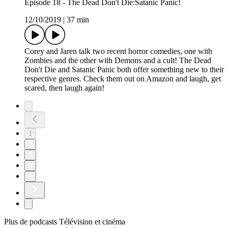
Episode 18 - The Dead Don't Die:Satanic Panic!
12/10/2019
|
37 min
Corey and Jaren talk two recent horror comedies, one with
Zombies and the other with Demons and a cult! The Dead
Don't Die and Satanic Panic both offer something new to their
respective genres. Check them out on Amazon and laugh, get
scared, then laugh again!
1
2
3
4
5
Plus de podcasts Télévision et cinéma