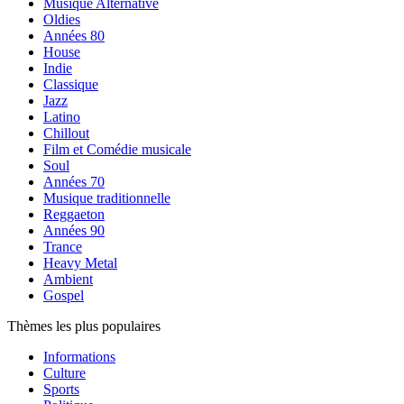
Musique Alternative
Oldies
Années 80
House
Indie
Classique
Jazz
Latino
Chillout
Film et Comédie musicale
Soul
Années 70
Musique traditionnelle
Reggaeton
Années 90
Trance
Heavy Metal
Ambient
Gospel
Thèmes les plus populaires
Informations
Culture
Sports