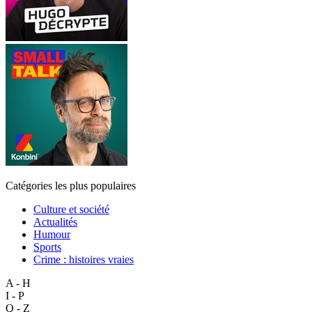
Catégories les plus populaires
Culture et société
Actualités
Humour
Sports
Crime : histoires vraies
A - H
I - P
Q - Z