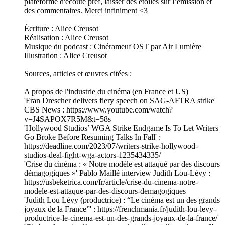
plateforme d'écoute pref, laisser des étoiles sur l’émission et
des commentaires. Merci infiniment <3
Écriture : Alice Creusot
Réalisation : Alice Creusot
Musique du podcast : Cinérameuf OST par Air Lumière
Illustration : Alice Creusot
Sources, articles et œuvres citées :
A propos de l'industrie du cinéma (en France et US)
'Fran Drescher delivers fiery speech on SAG-AFTRA strike'
CBS News : https://www.youtube.com/watch?
v=J4SAPOX7R5M&t=58s
'Hollywood Studios’ WGA Strike Endgame Is To Let Writers
Go Broke Before Resuming Talks In Fall' :
https://deadline.com/2023/07/writers-strike-hollywood-
studios-deal-fight-wga-actors-1235434335/
'Crise du cinéma : « Notre modèle est attaqué par des discours
démagogiques »' Pablo Maillé interview Judith Lou-Lévy :
https://usbeketrica.com/fr/article/crise-du-cinema-notre-
modele-est-attaque-par-des-discours-demagogiques
'Judith Lou Lévy (productrice) : “Le cinéma est un des grands
joyaux de la France”' : https://frenchmania.fr/judith-lou-levy-
productrice-le-cinema-est-un-des-grands-joyaux-de-la-france/