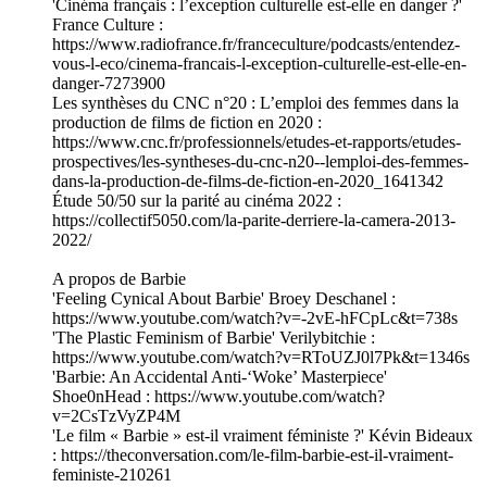
'Cinéma français : l’exception culturelle est-elle en danger ?'
France Culture :
https://www.radiofrance.fr/franceculture/podcasts/entendez-
vous-l-eco/cinema-francais-l-exception-culturelle-est-elle-en-
danger-7273900
Les synthèses du CNC n°20 : L’emploi des femmes dans la
production de films de fiction en 2020 :
https://www.cnc.fr/professionnels/etudes-et-rapports/etudes-
prospectives/les-syntheses-du-cnc-n20--lemploi-des-femmes-
dans-la-production-de-films-de-fiction-en-2020_1641342
Étude 50/50 sur la parité au cinéma 2022 :
https://collectif5050.com/la-parite-derriere-la-camera-2013-
2022/
A propos de Barbie
'Feeling Cynical About Barbie' Broey Deschanel :
https://www.youtube.com/watch?v=-2vE-hFCpLc&t=738s
'The Plastic Feminism of Barbie' Verilybitchie :
https://www.youtube.com/watch?v=RToUZJ0l7Pk&t=1346s
'Barbie: An Accidental Anti-‘Woke’ Masterpiece'
Shoe0nHead : https://www.youtube.com/watch?
v=2CsTzVyZP4M
'Le film « Barbie » est-il vraiment féministe ?' Kévin Bideaux
: https://theconversation.com/le-film-barbie-est-il-vraiment-
feministe-210261