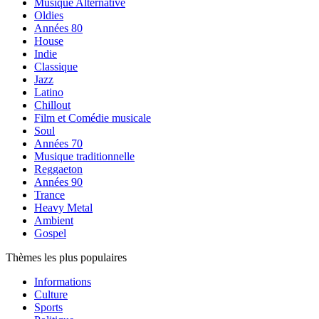
Musique Alternative
Oldies
Années 80
House
Indie
Classique
Jazz
Latino
Chillout
Film et Comédie musicale
Soul
Années 70
Musique traditionnelle
Reggaeton
Années 90
Trance
Heavy Metal
Ambient
Gospel
Thèmes les plus populaires
Informations
Culture
Sports