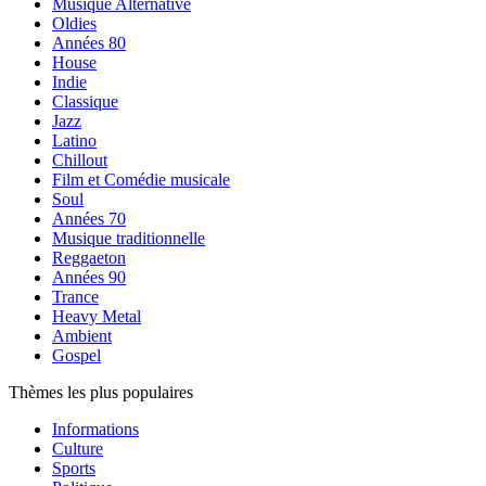
Musique Alternative
Oldies
Années 80
House
Indie
Classique
Jazz
Latino
Chillout
Film et Comédie musicale
Soul
Années 70
Musique traditionnelle
Reggaeton
Années 90
Trance
Heavy Metal
Ambient
Gospel
Thèmes les plus populaires
Informations
Culture
Sports