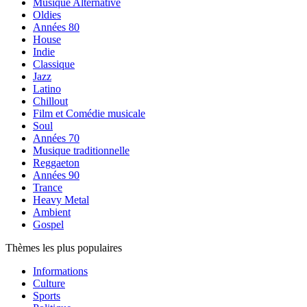
Musique Alternative
Oldies
Années 80
House
Indie
Classique
Jazz
Latino
Chillout
Film et Comédie musicale
Soul
Années 70
Musique traditionnelle
Reggaeton
Années 90
Trance
Heavy Metal
Ambient
Gospel
Thèmes les plus populaires
Informations
Culture
Sports