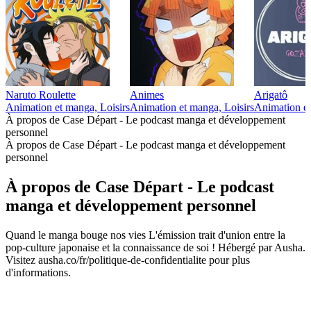
Naruto Roulette
Animes
Arigatô
Animation et manga, Loisirs
Animation et manga, Loisirs
Animation et
À propos de Case Départ - Le podcast manga et développement
personnel
À propos de Case Départ - Le podcast manga et développement
personnel
À propos de Case Départ - Le podcast
manga et développement personnel
Quand le manga bouge nos vies L'émission trait d'union entre la
pop-culture japonaise et la connaissance de soi ! Hébergé par Ausha.
Visitez ausha.co/fr/politique-de-confidentialite pour plus
d'informations.
Site web du podcast