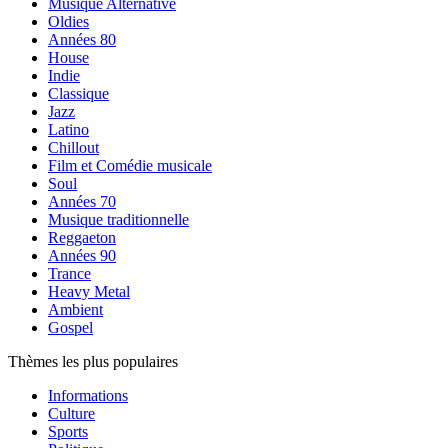
Musique Alternative
Oldies
Années 80
House
Indie
Classique
Jazz
Latino
Chillout
Film et Comédie musicale
Soul
Années 70
Musique traditionnelle
Reggaeton
Années 90
Trance
Heavy Metal
Ambient
Gospel
Thèmes les plus populaires
Informations
Culture
Sports