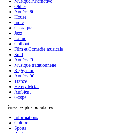
Musique Alternative
Oldies
Années 80
House
Indie
Classique
Jazz
Latino
Chillout
Film et Comédie musicale
Soul
Années 70
Musique traditionnelle
Reggaeton
Années 90
Trance
Heavy Metal
Ambient
Gospel
Thèmes les plus populaires
Informations
Culture
Sports