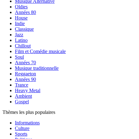
Musique Alternative
Oldies
Années 80
House
Indie
Classique
Jazz
Latino
Chillout
Film et Comédie musicale
Soul
Années 70
Musique traditionnelle
Reggaeton
Années 90
Trance
Heavy Metal
Ambient
Gospel
Thèmes les plus populaires
Informations
Culture
Sports