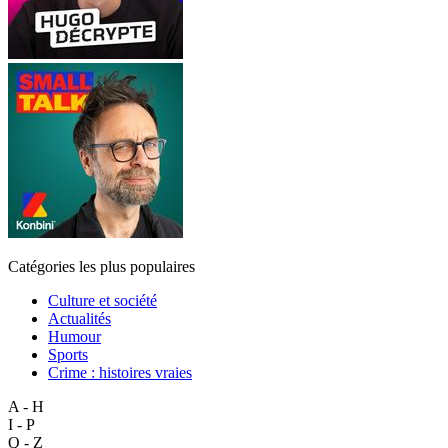
Catégories les plus populaires
Culture et société
Actualités
Humour
Sports
Crime : histoires vraies
A - H
I - P
Q - Z