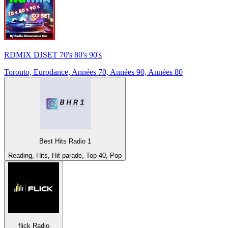
RDMIX DJSET 70's 80's 90's
Toronto, Eurodance, Années 70, Années 90, Années 80
Best Hits Radio 1
Reading, Hits, Hit-parade, Top 40, Pop
flick Radio