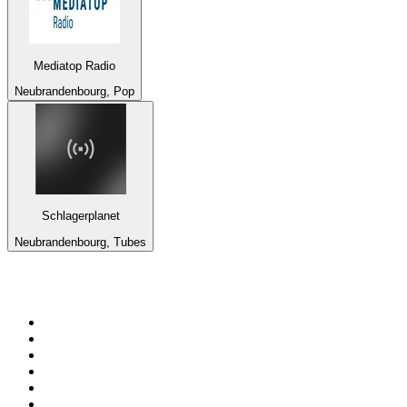
Mediatop Radio
Neubrandenbourg, Pop
Schlagerplanet
Neubrandenbourg, Tubes
Top 100 sur
radio.fr
1
.
RMC Info Talk Sport
2
.
RTL
3
.
France Info
4
.
Europe 1
5
.
France Inter
6
.
Radio FREE DOM