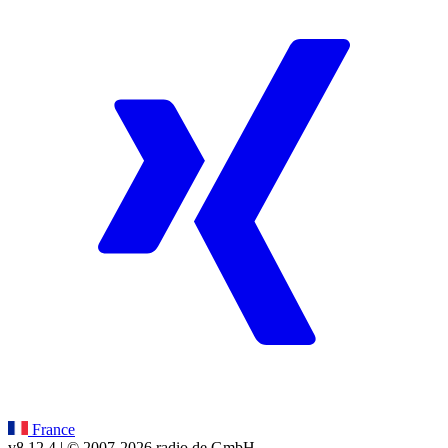
France
v8.12.4
| © 2007-
2026
radio.de GmbH