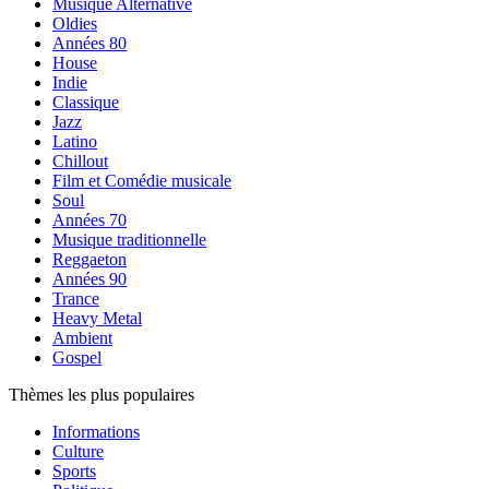
Musique Alternative
Oldies
Années 80
House
Indie
Classique
Jazz
Latino
Chillout
Film et Comédie musicale
Soul
Années 70
Musique traditionnelle
Reggaeton
Années 90
Trance
Heavy Metal
Ambient
Gospel
Thèmes les plus populaires
Informations
Culture
Sports