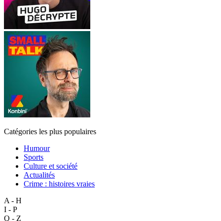
Catégories les plus populaires
Humour
Sports
Culture et société
Actualités
Crime : histoires vraies
A - H
I - P
Q - Z