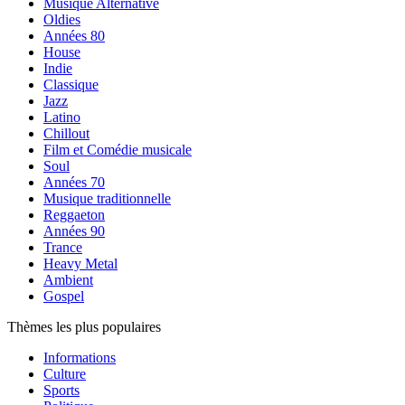
Musique Alternative
Oldies
Années 80
House
Indie
Classique
Jazz
Latino
Chillout
Film et Comédie musicale
Soul
Années 70
Musique traditionnelle
Reggaeton
Années 90
Trance
Heavy Metal
Ambient
Gospel
Thèmes les plus populaires
Informations
Culture
Sports