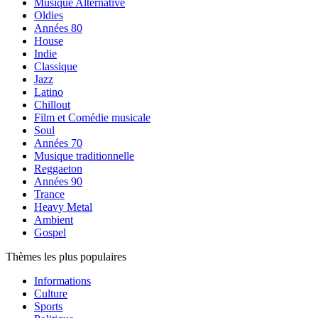
Musique Alternative
Oldies
Années 80
House
Indie
Classique
Jazz
Latino
Chillout
Film et Comédie musicale
Soul
Années 70
Musique traditionnelle
Reggaeton
Années 90
Trance
Heavy Metal
Ambient
Gospel
Thèmes les plus populaires
Informations
Culture
Sports