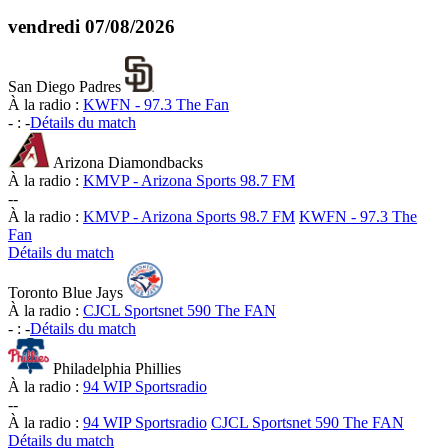
vendredi
07/08/2026
San Diego Padres
À la radio :
KWFN - 97.3 The Fan
-
:
-
Détails du match
Arizona Diamondbacks
À la radio :
KMVP - Arizona Sports 98.7 FM
-
-
À la radio :
KMVP - Arizona Sports 98.7 FM
KWFN - 97.3 The
Fan
Détails du match
Toronto Blue Jays
À la radio :
CJCL Sportsnet 590 The FAN
-
:
-
Détails du match
Philadelphia Phillies
À la radio :
94 WIP Sportsradio
-
-
À la radio :
94 WIP Sportsradio
CJCL Sportsnet 590 The FAN
Détails du match