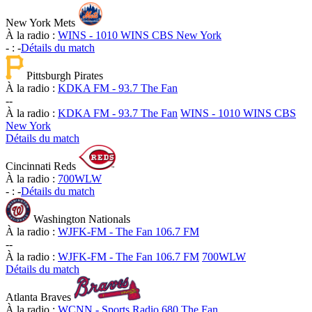
New York Mets
À la radio :
WINS - 1010 WINS CBS New York
-
:
-
Détails du match
Pittsburgh Pirates
À la radio :
KDKA FM - 93.7 The Fan
-
-
À la radio :
KDKA FM - 93.7 The Fan
WINS - 1010 WINS CBS
New York
Détails du match
Cincinnati Reds
À la radio :
700WLW
-
:
-
Détails du match
Washington Nationals
À la radio :
WJFK-FM - The Fan 106.7 FM
-
-
À la radio :
WJFK-FM - The Fan 106.7 FM
700WLW
Détails du match
Atlanta Braves
À la radio :
WCNN - Sports Radio 680 The Fan