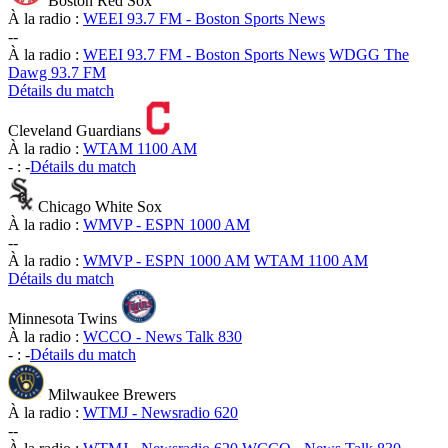
Boston Red Sox
À la radio :
WEEI 93.7 FM - Boston Sports News
-
-
À la radio :
WEEI 93.7 FM - Boston Sports News
WDGG The
Dawg 93.7 FM
Détails du match
Cleveland Guardians
À la radio :
WTAM 1100 AM
-
:
-
Détails du match
Chicago White Sox
À la radio :
WMVP - ESPN 1000 AM
-
-
À la radio :
WMVP - ESPN 1000 AM
WTAM 1100 AM
Détails du match
Minnesota Twins
À la radio :
WCCO - News Talk 830
-
:
-
Détails du match
Milwaukee Brewers
À la radio :
WTMJ - Newsradio 620
-
-