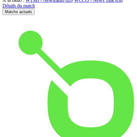
À la radio :
WTMJ - Newsradio 620
WCCO - News Talk 830
Détails du match
Matchs actuels