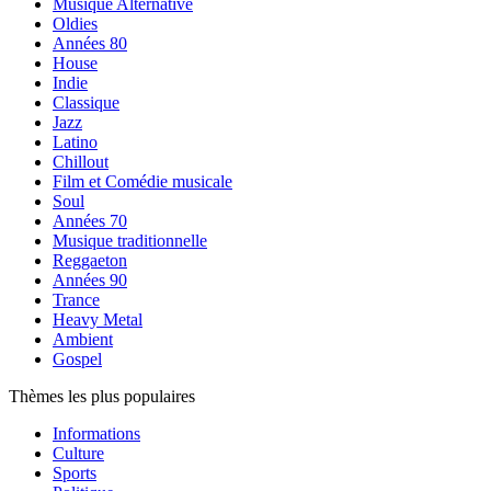
Musique Alternative
Oldies
Années 80
House
Indie
Classique
Jazz
Latino
Chillout
Film et Comédie musicale
Soul
Années 70
Musique traditionnelle
Reggaeton
Années 90
Trance
Heavy Metal
Ambient
Gospel
Thèmes les plus populaires
Informations
Culture
Sports