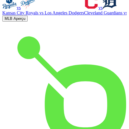
vs
vs
Kansas City Royals
vs
Los Angeles Dodgers
Cleveland Guardians
vs
MLB Aperçu