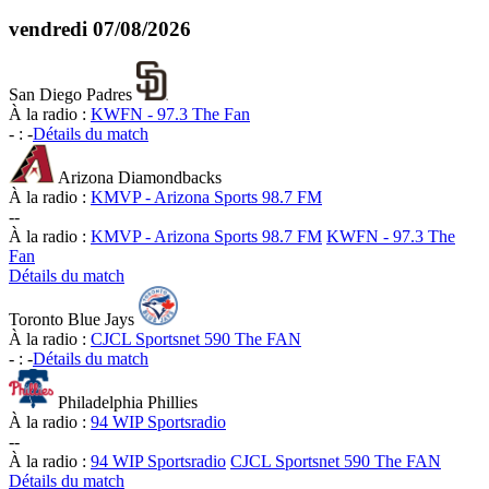
vendredi
07/08/2026
San Diego Padres
À la radio :
KWFN - 97.3 The Fan
-
:
-
Détails du match
Arizona Diamondbacks
À la radio :
KMVP - Arizona Sports 98.7 FM
-
-
À la radio :
KMVP - Arizona Sports 98.7 FM
KWFN - 97.3 The
Fan
Détails du match
Toronto Blue Jays
À la radio :
CJCL Sportsnet 590 The FAN
-
:
-
Détails du match
Philadelphia Phillies
À la radio :
94 WIP Sportsradio
-
-
À la radio :
94 WIP Sportsradio
CJCL Sportsnet 590 The FAN
Détails du match