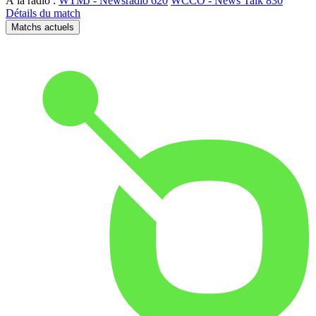
À la radio :
WTMJ - Newsradio 620
WCCO - News Talk 830
Détails du match
Matchs actuels