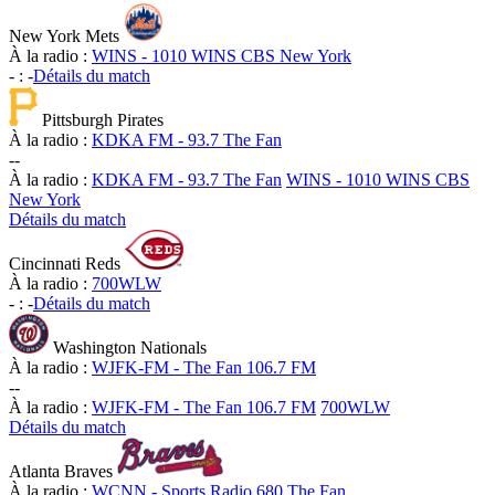
New York Mets
À la radio :
WINS - 1010 WINS CBS New York
-
:
-
Détails du match
Pittsburgh Pirates
À la radio :
KDKA FM - 93.7 The Fan
-
-
À la radio :
KDKA FM - 93.7 The Fan
WINS - 1010 WINS CBS
New York
Détails du match
Cincinnati Reds
À la radio :
700WLW
-
:
-
Détails du match
Washington Nationals
À la radio :
WJFK-FM - The Fan 106.7 FM
-
-
À la radio :
WJFK-FM - The Fan 106.7 FM
700WLW
Détails du match
Atlanta Braves
À la radio :
WCNN - Sports Radio 680 The Fan