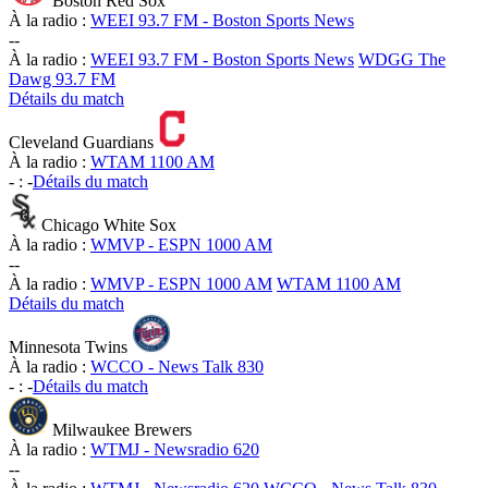
Boston Red Sox
À la radio :
WEEI 93.7 FM - Boston Sports News
-
-
À la radio :
WEEI 93.7 FM - Boston Sports News
WDGG The
Dawg 93.7 FM
Détails du match
Cleveland Guardians
À la radio :
WTAM 1100 AM
-
:
-
Détails du match
Chicago White Sox
À la radio :
WMVP - ESPN 1000 AM
-
-
À la radio :
WMVP - ESPN 1000 AM
WTAM 1100 AM
Détails du match
Minnesota Twins
À la radio :
WCCO - News Talk 830
-
:
-
Détails du match
Milwaukee Brewers
À la radio :
WTMJ - Newsradio 620
-
-