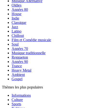
Musique Alternative
Oldies
Années 80
House
Indie
Classique
Jazz
Latino
Chillout
Film et Comédie musicale
Soul
Années 70
Musique traditionnelle
Reggaeton
Années 90
Trance
Heavy Metal
Ambient
Gospel
Thèmes les plus populaires
Informations
Culture
Sports