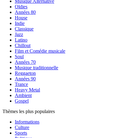
Musique Alternative
Oldies
Années 80
House
Indie
Classique
Jazz
Latino
Chillout
Film et Comédie musicale
Soul
Années 70
Musique traditionnelle
Reggaeton
Années 90
Trance
Heavy Metal
Ambient
Gospel
Thèmes les plus populaires
Informations
Culture
Sports