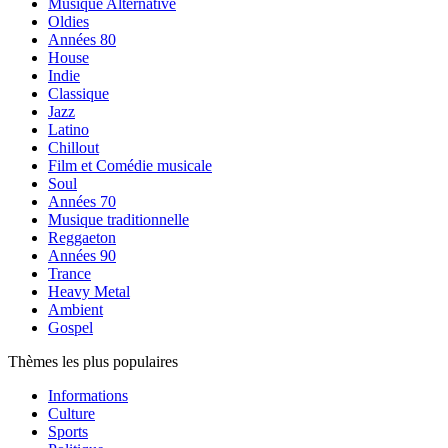
Musique Alternative
Oldies
Années 80
House
Indie
Classique
Jazz
Latino
Chillout
Film et Comédie musicale
Soul
Années 70
Musique traditionnelle
Reggaeton
Années 90
Trance
Heavy Metal
Ambient
Gospel
Thèmes les plus populaires
Informations
Culture
Sports