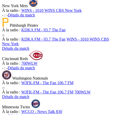
New York Mets
À la radio :
WINS - 1010 WINS CBS New York
-
:
-
Détails du match
Pittsburgh Pirates
À la radio :
KDKA FM - 93.7 The Fan
-
-
À la radio :
KDKA FM - 93.7 The Fan
WINS - 1010 WINS CBS
New York
Détails du match
Cincinnati Reds
À la radio :
700WLW
-
:
-
Détails du match
Washington Nationals
À la radio :
WJFK-FM - The Fan 106.7 FM
-
-
À la radio :
WJFK-FM - The Fan 106.7 FM
700WLW
Détails du match
Minnesota Twins
À la radio :
WCCO - News Talk 830