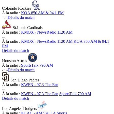
Colorado Rockies
À la radio :
KOA 850 AM & 94.1 FM
-
:
-
Détails du match
St.Louis Cardinals
À la radio :
KMOX - NewsRadio 1120 AM
-
-
À la radio :
KMOX - NewsRadio 1120 AM
KOA 850 AM & 94.1
FM
Détails du match
Houston Astros
À la radio :
SportsTalk 790 AM
-
:
-
Détails du match
San Diego Padres
À la radio :
KWFN - 97.3 The Fan
-
-
À la radio :
KWFN - 97.3 The Fan
SportsTalk 790 AM
Détails du match
Los Angeles Dodgers
À la radio :
KLAC - AM 570 LA Sports