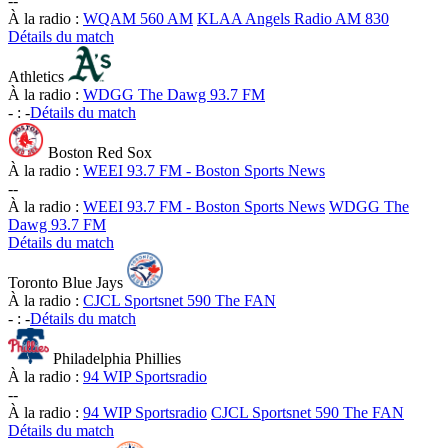
-
-
À la radio :
WQAM 560 AM
KLAA Angels Radio AM 830
Détails du match
Athletics
À la radio :
WDGG The Dawg 93.7 FM
-
:
-
Détails du match
Boston Red Sox
À la radio :
WEEI 93.7 FM - Boston Sports News
-
-
À la radio :
WEEI 93.7 FM - Boston Sports News
WDGG The
Dawg 93.7 FM
Détails du match
Toronto Blue Jays
À la radio :
CJCL Sportsnet 590 The FAN
-
:
-
Détails du match
Philadelphia Phillies
À la radio :
94 WIP Sportsradio
-
-
À la radio :
94 WIP Sportsradio
CJCL Sportsnet 590 The FAN
Détails du match