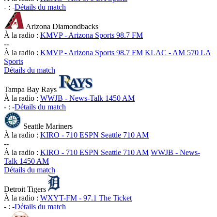
-
:
-
Détails du match
Arizona Diamondbacks
À la radio :
KMVP - Arizona Sports 98.7 FM
-
-
À la radio :
KMVP - Arizona Sports 98.7 FM
KLAC - AM 570 LA
Sports
Détails du match
Tampa Bay Rays
À la radio :
WWJB - News-Talk 1450 AM
-
:
-
Détails du match
Seattle Mariners
À la radio :
KIRO - 710 ESPN Seattle 710 AM
-
-
À la radio :
KIRO - 710 ESPN Seattle 710 AM
WWJB - News-
Talk 1450 AM
Détails du match
Detroit Tigers
À la radio :
WXYT-FM - 97.1 The Ticket
-
:
-
Détails du match