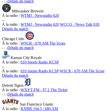
-
:
-
Détails du match
Milwaukee Brewers
À la radio :
WTMJ - Newsradio 620
-
-
À la radio :
WTMJ - Newsradio 620
WCCO - News Talk 830
Détails du match
Chicago Cubs
À la radio :
WSCR - 670 AM The Score
-
:
-
Détails du match
Kansas City Royals
À la radio :
610 Sports Radio KCSP
-
-
À la radio :
610 Sports Radio KCSP
WSCR - 670 AM The Score
Détails du match
Detroit Tigers
À la radio :
WXYT-FM - 97.1 The Ticket
-
:
-
Détails du match
San Francisco Giants
À la radio :
KNBR 104.5 / 680 AM