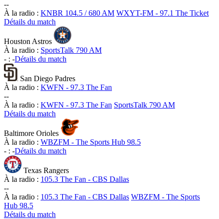
-
-
À la radio :
KNBR 104.5 / 680 AM
WXYT-FM - 97.1 The Ticket
Détails du match
Houston Astros
À la radio :
SportsTalk 790 AM
-
:
-
Détails du match
San Diego Padres
À la radio :
KWFN - 97.3 The Fan
-
-
À la radio :
KWFN - 97.3 The Fan
SportsTalk 790 AM
Détails du match
Baltimore Orioles
À la radio :
WBZFM - The Sports Hub 98.5
-
:
-
Détails du match
Texas Rangers
À la radio :
105.3 The Fan - CBS Dallas
-
-
À la radio :
105.3 The Fan - CBS Dallas
WBZFM - The Sports
Hub 98.5
Détails du match