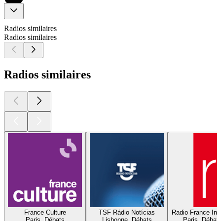
Radios similaires
Radios similaires
Radios similaires
France Culture
TSF Rádio Notícias
Radio France Inte
Paris, Débats
Lisbonne, Débats
Paris, Débat