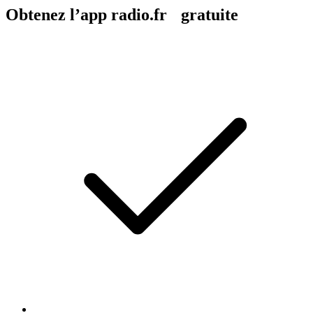
Obtenez l’app radio.fr gratuite