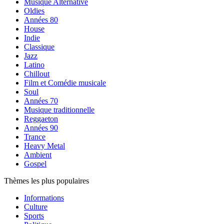
Musique Alternative
Oldies
Années 80
House
Indie
Classique
Jazz
Latino
Chillout
Film et Comédie musicale
Soul
Années 70
Musique traditionnelle
Reggaeton
Années 90
Trance
Heavy Metal
Ambient
Gospel
Thèmes les plus populaires
Informations
Culture
Sports