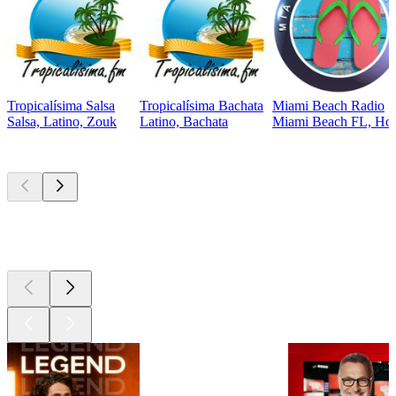
Tropicalísima Salsa
Tropicalísima Bachata
Miami Beach Radio
Salsa, Latino, Zouk
Latino, Bachata
Miami Beach FL, Hous
Les meilleurs
podcasts
Les meilleurs
podcasts
Les meilleurs
podcasts