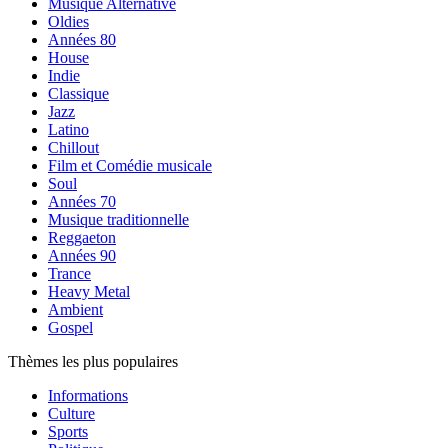
Musique Alternative
Oldies
Années 80
House
Indie
Classique
Jazz
Latino
Chillout
Film et Comédie musicale
Soul
Années 70
Musique traditionnelle
Reggaeton
Années 90
Trance
Heavy Metal
Ambient
Gospel
Thèmes les plus populaires
Informations
Culture
Sports