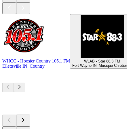
WHCC - Hoosier Country 105.1 FM
WLAB - Star 88.3 FM
Fort Wayne IN, Musique Chrétien
Ellettsville IN, Country
Les meilleurs
podcasts
Les meilleurs
podcasts
Les meilleurs
podcasts