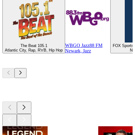
WBGO Jazz88 FM
The Beat 105.1
FOX Sports 
Atlantic City, Rap, R'n'B, Hip Hop
Ne
Newark, Jazz
Les meilleurs
podcasts
Les meilleurs
podcasts
Les meilleurs
podcasts