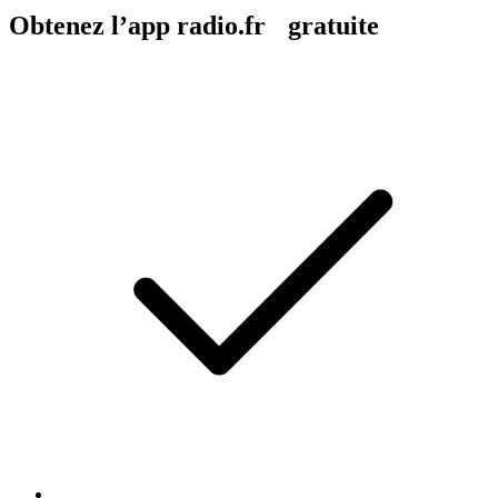
Obtenez l’app radio.fr gratuite