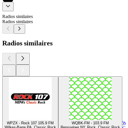
Radios similaires
Radios similaires
Radios similaires
WL
WPZX - Rock 107 105.9 FM
WQBK-FM - 103.9 FM
Wilkes-Barre PA, Classic Rock
Rensselaer NY, Rock, Classic Rock
Co