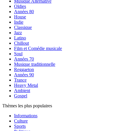
Musique Alternative
Oldies
Années 80
House
Indie
Classique
Jazz
Latino
Chillout
Film et Comédie musicale
Soul
Années 70
Musique traditionnelle
Reggaeton
Années 90
Trance
Heavy Metal
Ambient
Gospel
Thèmes les plus populaires
Informations
Culture
Sports