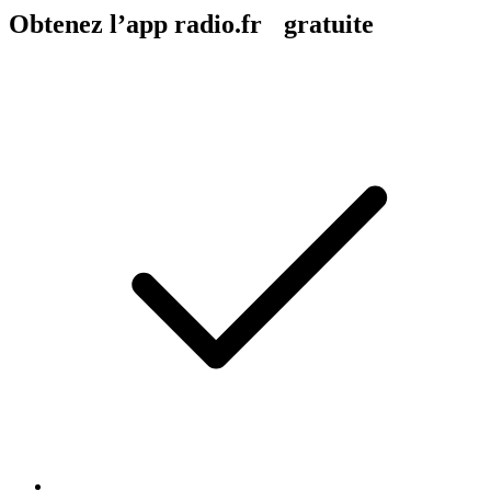
Obtenez l’app radio.fr gratuite