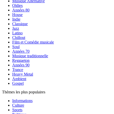
Musique Alternative
Oldies
Années 80
House
Indie
Classique
Jazz
Latino
Chillout
Film et Comédie musicale
Soul
Années 70
Musique traditionnelle
Reggaeton
Années 90
Trance
Heavy Metal
Ambient
Gospel
Thèmes les plus populaires
Informations
Culture
Sports