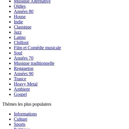
Musique Alternative
Oldies
Années 80
House
Indie
Classique
Jazz
Latino
Chillout
Film et Comédie musicale
Soul
Années 70
Musique traditionnelle
Reggaeton
Années 90
Trance
Heavy Metal
Ambient
Gospel
Thèmes les plus populaires
Informations
Culture
Sports