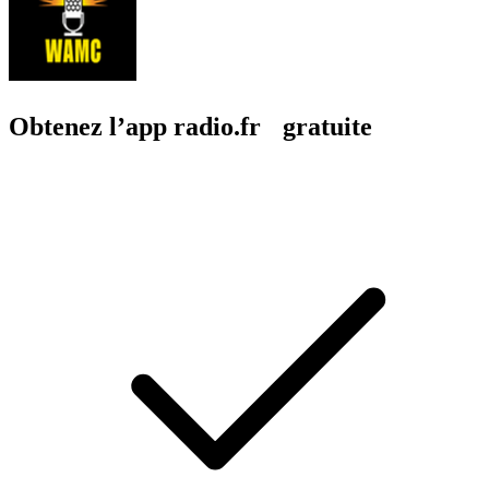
Obtenez l’app radio.fr gratuite