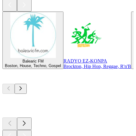
RADYO EZ-KONPA
Balearic FM
Boston, House, Techno, Gospel
B
Brockton, Hip Hop, Reggae, R'n'B
Les meilleurs
podcasts
Les meilleurs
podcasts
Les meilleurs
podcasts