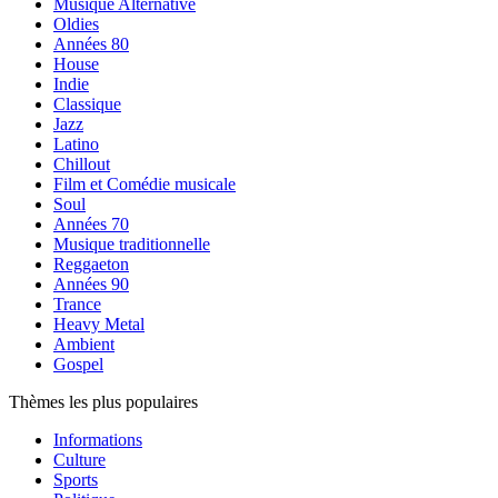
Musique Alternative
Oldies
Années 80
House
Indie
Classique
Jazz
Latino
Chillout
Film et Comédie musicale
Soul
Années 70
Musique traditionnelle
Reggaeton
Années 90
Trance
Heavy Metal
Ambient
Gospel
Thèmes les plus populaires
Informations
Culture
Sports