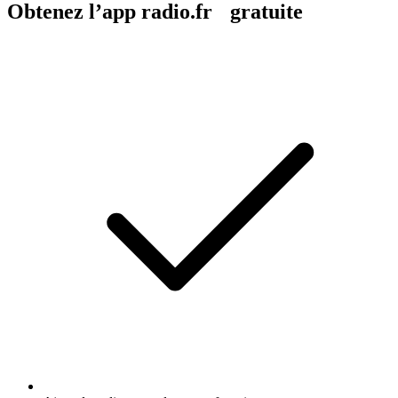
Obtenez l’app radio.fr gratuite