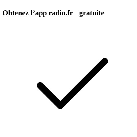
Obtenez l’app radio.fr gratuite