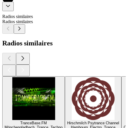
Radios similaires
Radios similaires
Radios similaires
TranceBase.FM
Hirschmilch Psytrance Channel
Mönchengladbach, Trance, Techno
Hambourg, Electro, Trance
Or