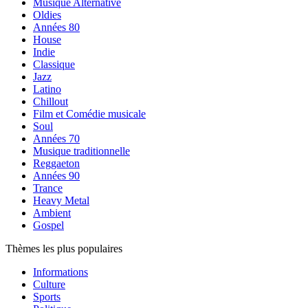
Musique Alternative
Oldies
Années 80
House
Indie
Classique
Jazz
Latino
Chillout
Film et Comédie musicale
Soul
Années 70
Musique traditionnelle
Reggaeton
Années 90
Trance
Heavy Metal
Ambient
Gospel
Thèmes les plus populaires
Informations
Culture
Sports