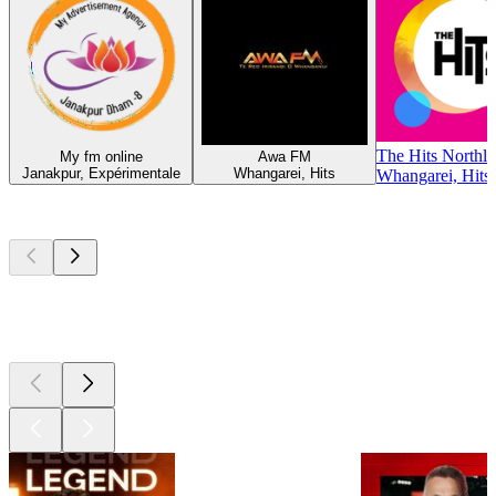
The Hits Northl
My fm online
Awa FM
Janakpur, Expérimentale
Whangarei, Hits
Whangarei, Hits
Les meilleurs
podcasts
Les meilleurs
podcasts
Les meilleurs
podcasts