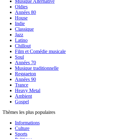
Musique Alternative
Oldies
Années 80
House
Indie
Classique
Jazz
Latino
Chillout
Film et Comédie musicale
Soul
Années 70
Musique traditionnelle
Reggaeton
Années 90
Trance
Heavy Metal
Ambient
Gospel
Thèmes les plus populaires
Informations
Culture
Sports