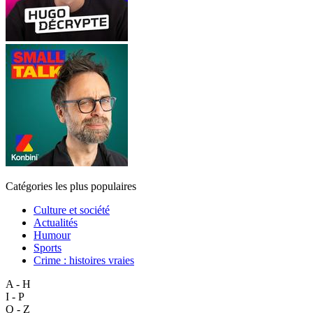
Catégories les plus populaires
Culture et société
Actualités
Humour
Sports
Crime : histoires vraies
A - H
I - P
Q - Z