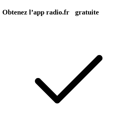
Obtenez l’app radio.fr gratuite