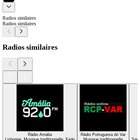
Radios similaires
Radios similaires
Radios similaires
Rádio Amália
Rádio Portuguesa do Var
Lisbonne, Musique traditionnelle, Fado
Musique traditionnelle
Sarr