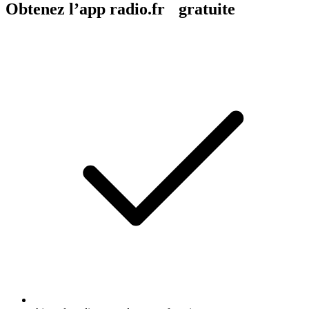
Obtenez l’app radio.fr gratuite