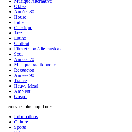
Musique Alternative
Oldies
Années 80
House
Indie
Classique
Jazz
Latino
Chillout
Film et Comédie musicale
Soul
Années 70
Musique traditionnelle
Reggaeton
Années 90
Trance
Heavy Metal
Ambient
Gospel
Thèmes les plus populaires
Informations
Culture
Sports