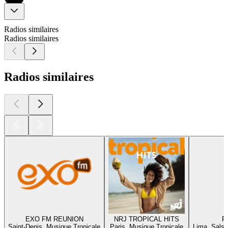
Radios similaires
Radios similaires
Radios similaires
EXO FM REUNION
NRJ TROPICAL HITS
R
Saint-Denis, Musique Tropicale
Paris, Musique Tropicale
Lima, Salsa