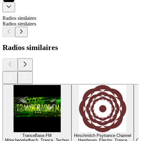
Radios similaires
Radios similaires
Radios similaires
TranceBase.FM
Hirschmilch Psytrance Channel
Mönchengladbach, Trance, Techno
Hambourg, Electro, Trance
Or