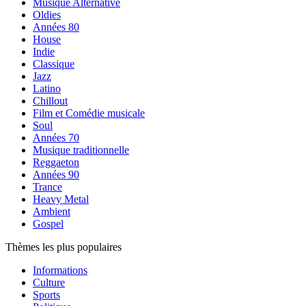
Musique Alternative
Oldies
Années 80
House
Indie
Classique
Jazz
Latino
Chillout
Film et Comédie musicale
Soul
Années 70
Musique traditionnelle
Reggaeton
Années 90
Trance
Heavy Metal
Ambient
Gospel
Thèmes les plus populaires
Informations
Culture
Sports