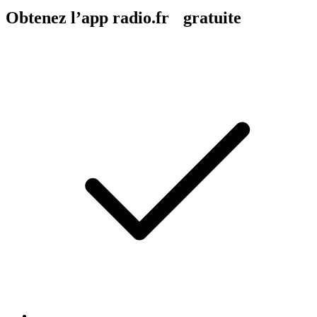
Obtenez l’app radio.fr gratuite