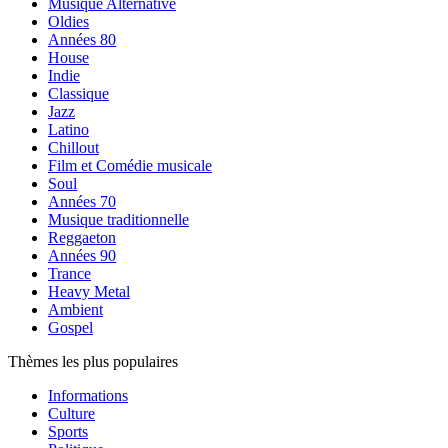
Musique Alternative
Oldies
Années 80
House
Indie
Classique
Jazz
Latino
Chillout
Film et Comédie musicale
Soul
Années 70
Musique traditionnelle
Reggaeton
Années 90
Trance
Heavy Metal
Ambient
Gospel
Thèmes les plus populaires
Informations
Culture
Sports