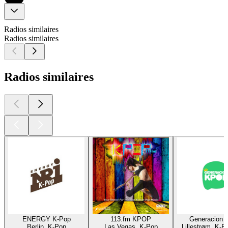
Radios similaires
Radios similaires
Radios similaires
ENERGY K-Pop
113.fm KPOP
Generacion 
Berlin, K-Pop
Las Vegas, K-Pop
Lillestrøm, K-P