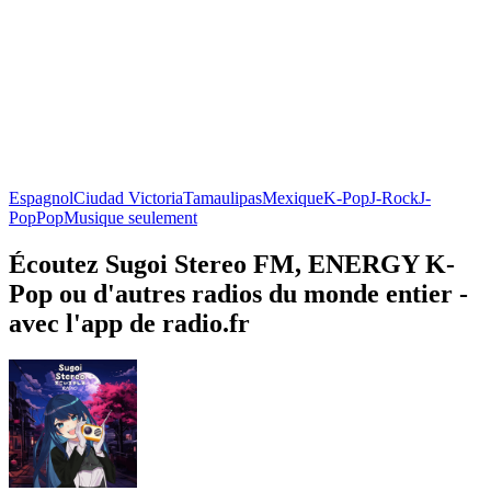
Espagnol
Ciudad Victoria
Tamaulipas
Mexique
K-Pop
J-Rock
J-
Pop
Pop
Musique seulement
Écoutez Sugoi Stereo FM, ENERGY K-
Pop ou d'autres radios du monde entier -
avec l'app de radio.fr