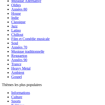
Musique Alternative
Oldies
Années 80
House
Indie
Classique
Jazz
Latino
Chillout
Film et Comédie musicale
Soul
Années 70
Musique traditionnelle
Reggaeton
Années 90
Trance
Heavy Metal
Ambient
Gospel
Thèmes les plus populaires
Informations
Culture
Sports