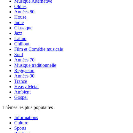
Musique Alternative
Oldies
Années 80
House
Indie
Classique
Jazz
Latino
Chillout
Film et Comédie musicale
Soul
Années 70
Musique traditionnelle
Reggaeton
Années 90
Trance
Heavy Metal
Ambient
Gospel
Thèmes les plus populaires
Informations
Culture
Sports