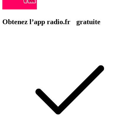
Obtenez l’app radio.fr gratuite